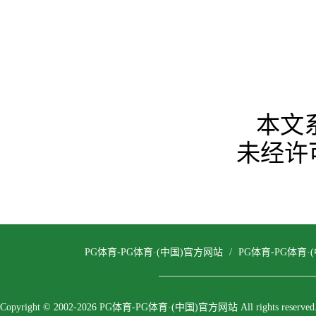
本文
未经许
PG体育-PG体育·(中国)官方网站
/
PG体育-PG体育
Copyright © 2002-2026 PG体育-PG体育·(中国)官方网站 All rights reserved