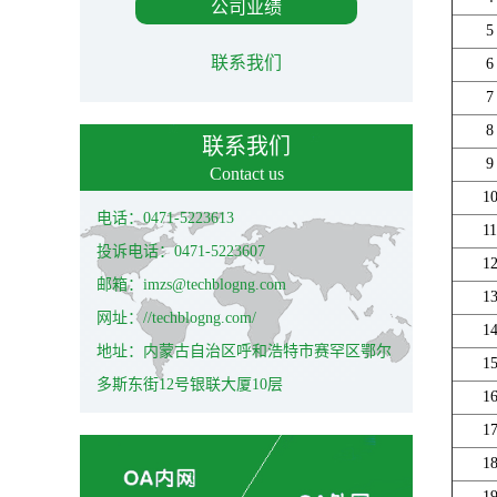
公司业绩
5
联系我们
6
7
8
联系我们
9
Contact us
1
电话：0471-5223613
11
投诉电话：0471-5223607
1
邮箱：imzs@techblogng.com
1
网址：//techblogng.com/
1
地址：内蒙古自治区呼和浩特市赛罕区鄂尔
1
多斯东街12号银联大厦10层
1
1
1
1