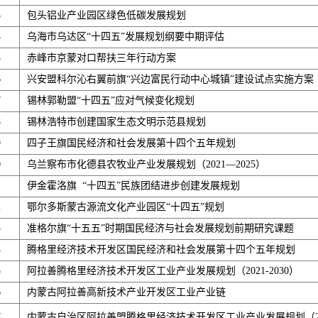
3
包头铝业产业园区绿色低碳发展规划
4
乌海市乌达区“十四五”发展规划纲要中期评估
5
赤峰市京蒙对口帮扶三年行动方案
6
兴安盟科尔沁右翼前旗“兴边富民行动中心城镇”建设试点实施方案
7
锡林郭勒盟“十四五”应对气候变化规划
8
锡林浩特市创建国家生态文明示范县规划
9
四子王旗国民经济和社会发展第十四个五年规划
0
乌兰察布市化德县农牧业产业发展规划（2021—2025）
1
伊金霍洛旗 “十四五”民族团结进步创建发展规划
2
鄂尔多斯蒙古源流文化产业园区“十四五”规划
3
准格尔旗“十五五”时期国民经济与社会发展规划前期研究课题
4
腾格里经济技术开发区国民经济和社会发展第十四个五年规划
5
阿拉善腾格里经济技术开发区工业产业发展规划（2021-2030）
6
内蒙古阿拉善高新技术产业开发区工业产业链
7
内蒙古自治区阿拉善盟腾格里经济技术开发区工业产业发展规划（2021