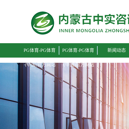
PG体育
PG体育-PG体育
PG体育-PG体育
新闻动态
·(中国)官方网站
·(中国)官方网站