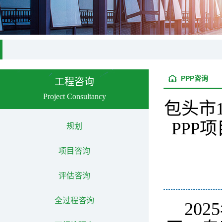
PPP咨询
工程咨询
Project Consultancy
包头市
PPP
规划
项目咨询
评估咨询
全过程咨询
20