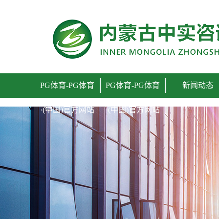
PG体育
PG体育-PG体育
PG体育-PG体育
新闻动态
·(中国)官方网站
·(中国)官方网站