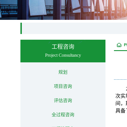
P
工程咨询
Project Consultancy
规划
项目咨询
次实
评估咨询
间，
具备
全过程咨询