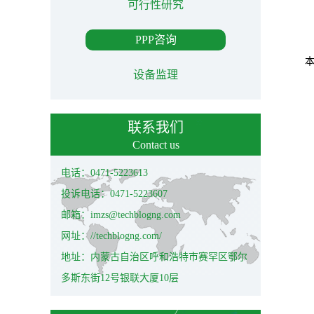
可行性研究
PPP咨询
设备监理
联系我们
Contact us
电话：0471-5223613
投诉电话：0471-5223607
邮箱：imzs@techblogng.com
网址：//techblogng.com/
地址：内蒙古自治区呼和浩特市赛罕区鄂尔
多斯东街12号银联大厦10层