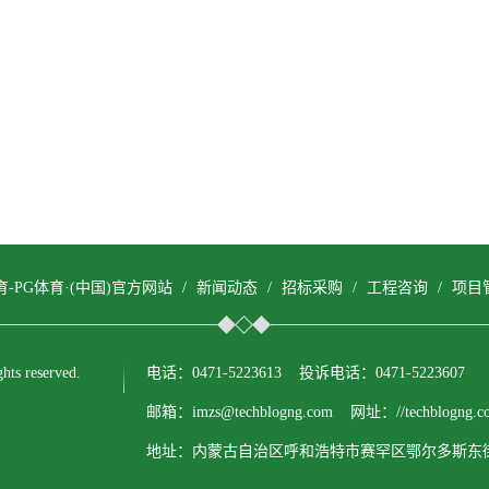
育-PG体育·(中国)官方网站
/
新闻动态
/
招标采购
/
工程咨询
/
项目
s reserved.
电话：0471-5223613 投诉电话：0471-5223607
邮箱：imzs@techblogng.com 网址：//techblogng.c
地址：内蒙古自治区呼和浩特市赛罕区鄂尔多斯东街