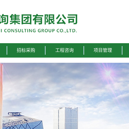
招标采购
工程咨询
项目管理