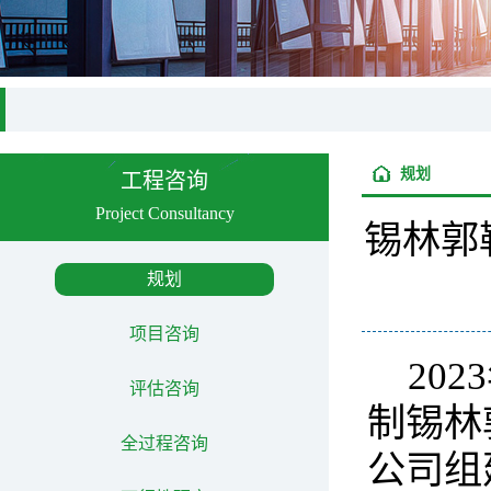
规划
工程咨询
Project Consultancy
锡林郭
规划
项目咨询
20
评估咨询
制锡林
全过程咨询
公司组