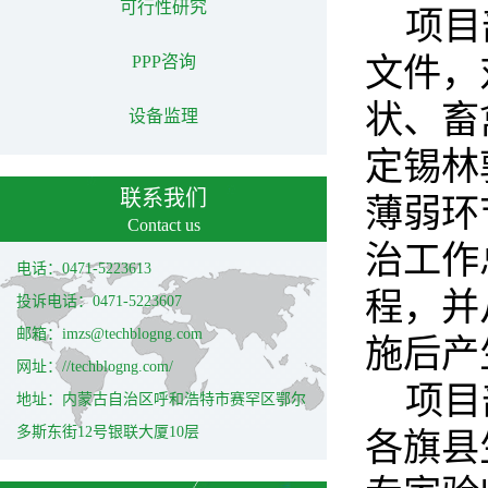
可行性研究
项目
PPP咨询
文件，
状、畜
设备监理
定锡林
联系我们
薄弱环
Contact us
治工作
电话：0471-5223613
程，并
投诉电话：0471-5223607
邮箱：imzs@techblogng.com
施后产
网址：//techblogng.com/
项目
地址：内蒙古自治区呼和浩特市赛罕区鄂尔
多斯东街12号银联大厦10层
各旗县