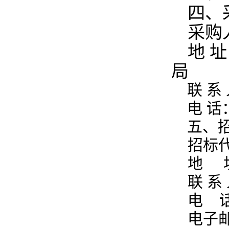
四、
采购
地 
局
联 系
电 话：
五
、
招标
地 
联 系
电 话：
电子邮件