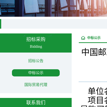
中标公示
招标采购
Bidding
中国邮
招标公告
中标公示
国际贸易代理
单位
项目
联系我们