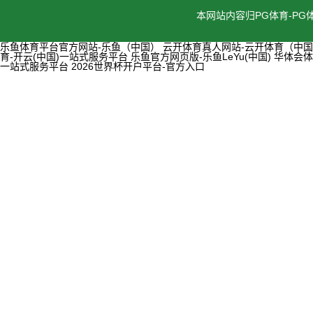
本网站内容归PG体育-PG
乐鱼体育平台官方网站-乐鱼（中国）
云开体育真人网站-云开体育（中
育-开云(中国)一站式服务平台
乐鱼官方网页版-乐鱼LeYu(中国)
华体会体
一站式服务平台
2026世界杯开户平台-官方入口