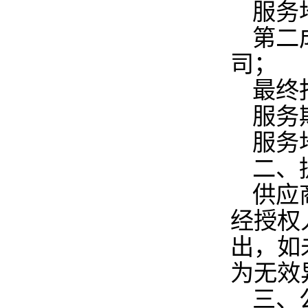
服务
第二
司；
最终报
服务
服务
二、
供应
经授权
出，如
为无效
三、公