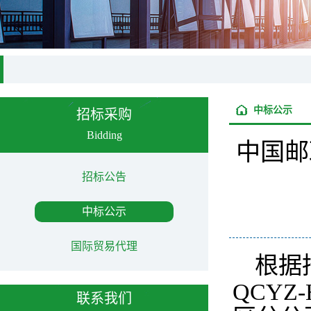
中标公示
招标采购
Bidding
中国邮
招标公告
中标公示
国际贸易代理
根据
QCYZ-H
联系我们