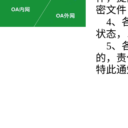
密文件
4、
状态，
5、
的，责
特此通