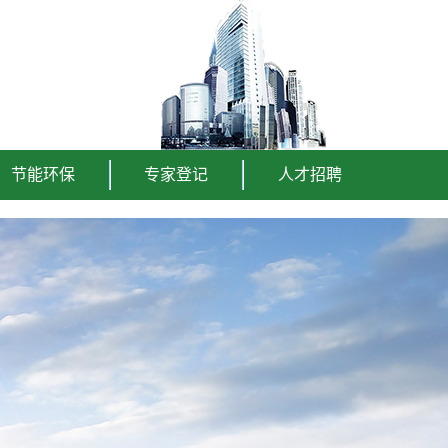
节能环保
专家登记
人才招聘