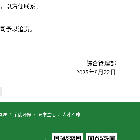
态，以方便联系；
公司予以追责。
综合管理部
2025年9月22日
管理
/
节能环保
/
专家登记
/
人才招聘