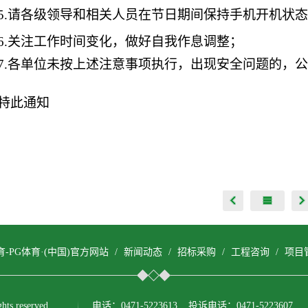
5.请各级领导和相关人员在节日期间保持手机开机状
6.关注工作时间变化，做好自我作息调整；
7.各单位未按上述注意事项执行，出现安全问题的，
特此通知
育-PG体育·(中国)官方网站
/
新闻动态
/
招标采购
/
工程咨询
/
项目
s reserved.
电话：0471-5223613 投诉电话：0471-5223607