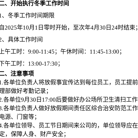
二、开始执行冬季工作时间
1、冬季工作时间期限
自2025年10月1日零时开始，至次年4月30日24时结束
2、具体工作时间
上午工时：9:00-11:45；午休时间：11:45-13:00；
下午工时：13:00-17:30；
二、注意事项
1.各单位负责人将放假事宜传达到每位员工，员工提前
理部做好考勤记录；
2.各单位9月30日17:00后要做好办公场所卫生清扫工
3.各单位负责人做好放假期间责任区综合治安防范工
电源、门窗等；
4.各单位领导、员工节日期间来公司的，单位领导应在
定，保障人身、财产安全；