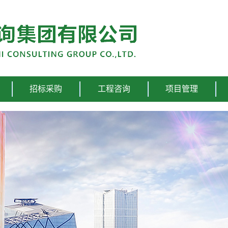
招标采购
工程咨询
项目管理