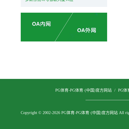
PG体育-PG体育·(中国)官方网站
/
PG体
Copyright © 2002-2026 PG体育-PG体育·(中国)官方网站 All right