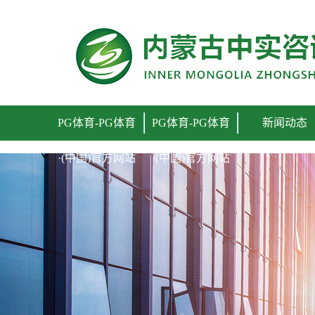
PG体育
PG体育-PG体育
PG体育-PG体育
新闻动态
·(中国)官方网站
·(中国)官方网站