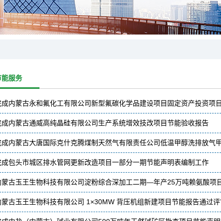
节能服务
完成内蒙古永和氟化工有限公司新型氟碳化学品建设项目固定资产投资项
完成内蒙古通威高纯晶硅有限公司生产系统增效技改项目节能验收报告
完成内蒙古大唐国际克什克腾煤制天然气有限责任公司低温甲醇洗排放气
完成包头市城区排水管网更新改造项目一部分一期节能声明表编制工作
内蒙古玉王生物科技有限公司淀粉综合深加工二期—年产25万吨赖氨酸项
内蒙古玉王生物科技有限公司 1×30MW 背压机组新建项目节能报告通过评