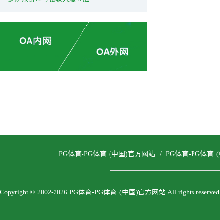
PG体育-PG体育·(中国)官方网站
/
PG体育-PG体育
Copyright © 2002-2026 PG体育-PG体育·(中国)官方网站 All rights reserved