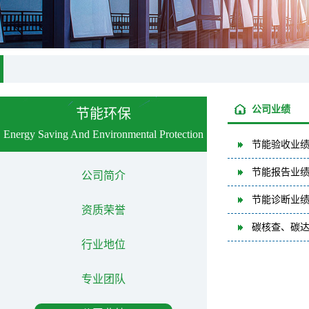
公司业绩
节能环保
Energy Saving And Environmental Protection
节能验收业绩
节能报告业绩
公司简介
节能诊断业绩
资质荣誉
碳核查、碳达
行业地位
专业团队