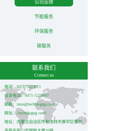
公司业绩
节能服务
环保服务
碳服务
联系我们
Contact us
电话：0471-5223613
投诉电话：0471-5223607
邮箱：imzs@techblogng.com
网址：//techblogng.com/
地址：内蒙古自治区呼和浩特市赛罕区鄂尔
多斯东街12号银联大厦10层