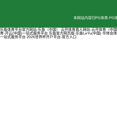
本网站内容归PG体育-PG
乐鱼体育平台官方网站-乐鱼（中国）
云开体育真人网站-云开体育（中
育-开云(中国)一站式服务平台
乐鱼官方网页版-乐鱼LeYu(中国)
华体会体
一站式服务平台
2026世界杯开户平台-官方入口