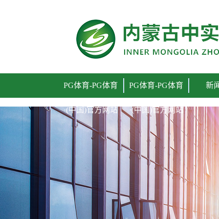
PG体育
PG体育-PG体育
PG体育-PG体育
新
·(中国)官方网站
·(中国)官方网站