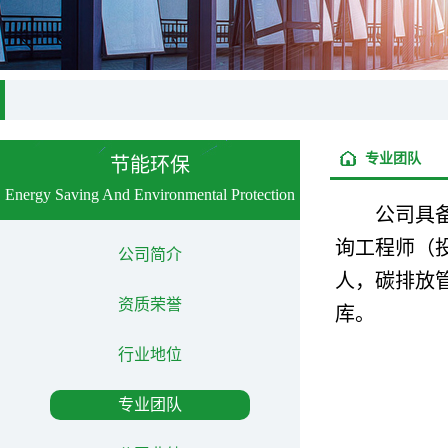
专业团队
节能环保
Energy Saving And Environmental Protection
公司具
询工程师（
公司简介
人，碳排放
资质荣誉
库。
行业地位
专业团队