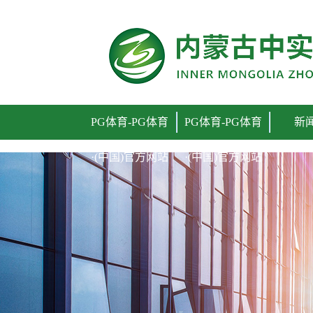
PG体育
PG体育-PG体育
PG体育-PG体育
新
·(中国)官方网站
·(中国)官方网站