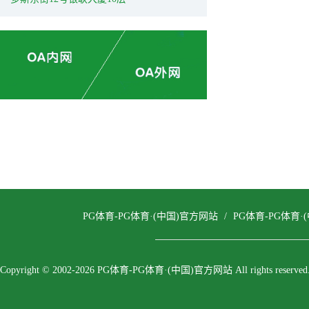
PG体育-PG体育·(中国)官方网站
/
PG体育-PG体育
Copyright © 2002-2026 PG体育-PG体育·(中国)官方网站 All rights reserved