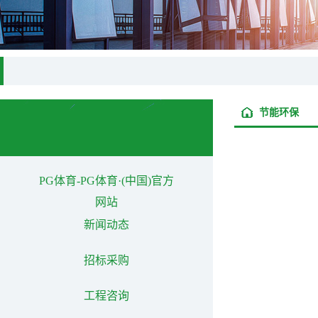
节能环保
PG体育-PG体育·(中国)官方
网站
新闻动态
招标采购
工程咨询