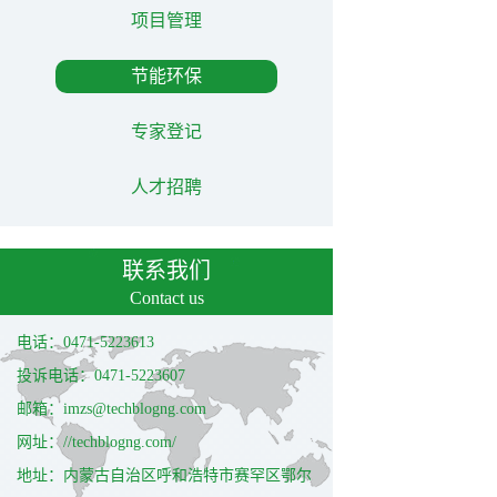
项目管理
节能环保
专家登记
人才招聘
联系我们
Contact us
电话：0471-5223613
投诉电话：0471-5223607
邮箱：imzs@techblogng.com
网址：//techblogng.com/
地址：内蒙古自治区呼和浩特市赛罕区鄂尔